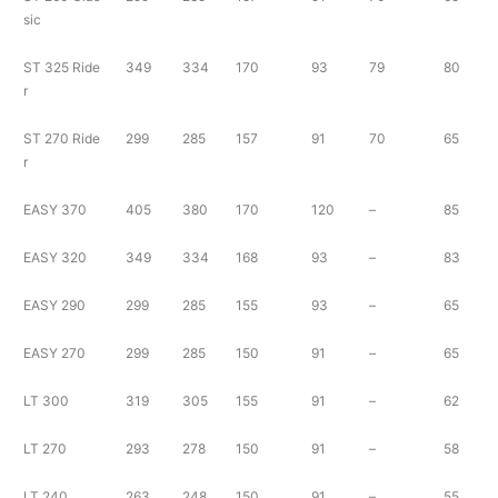
sic
ST 325 Ride
349
334
170
93
79
80
r
ST 270 Ride
299
285
157
91
70
65
r
EASY 370
405
380
170
120
–
85
EASY 320
349
334
168
93
–
83
EASY 290
299
285
155
93
–
65
EASY 270
299
285
150
91
–
65
LT 300
319
305
155
91
–
62
LT 270
293
278
150
91
–
58
LT 240
263
248
150
91
–
55