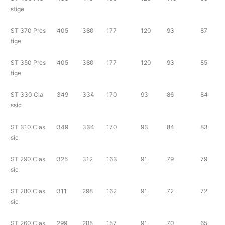
stige
ST 370 Pres
405
380
177
120
93
87
tige
ST 350 Pres
405
380
177
120
93
85
tige
ST 330 Cla
349
334
170
93
86
84
ssic
ST 310 Clas
349
334
170
93
84
83
sic
ST 290 Clas
325
312
163
91
79
79
sic
ST 280 Clas
311
298
162
91
72
72
sic
ST 260 Clas
299
285
157
91
70
65