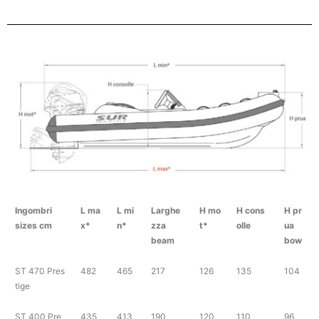
Ingombri
L ma
L mi
Larghe
H mo
H cons
H pr
sizes cm
x*
n*
zza
t*
olle
ua
beam
bow
ST 470 Pres
482
465
217
126
135
104
tige
ST 400 Pre
435
413
190
120
110
96