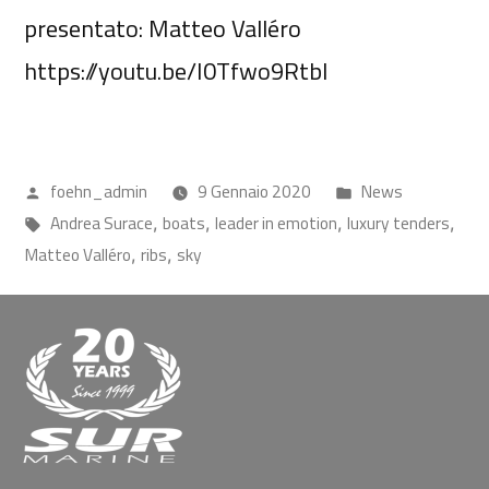
presentato: Matteo Valléro
https://youtu.be/I0Tfwo9RtbI
foehn_admin
9 Gennaio 2020
News
Andrea Surace
boats
leader in emotion
luxury tenders
,
,
,
,
Matteo Valléro
ribs
sky
,
,