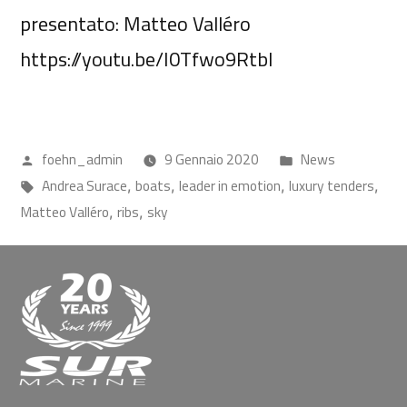
presentato: Matteo Valléro
https://youtu.be/I0Tfwo9RtbI
foehn_admin
9 Gennaio 2020
News
Andrea Surace
boats
leader in emotion
luxury tenders
,
,
,
,
Matteo Valléro
ribs
sky
,
,