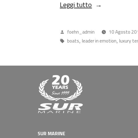
Leggi tutto
foehn_admin
10 Agosto 20
boats
leader in emotion
luxury te
,
,
SUR MARINE