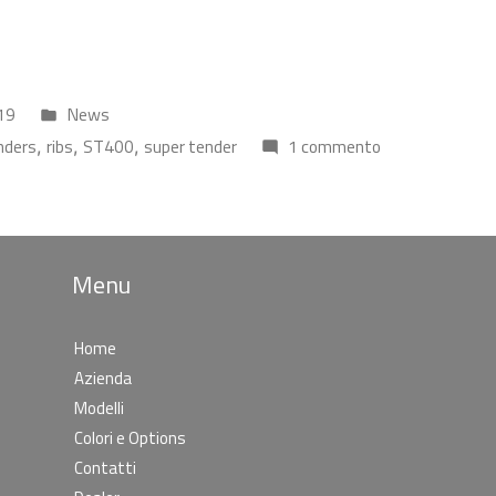
19
News
nders
ribs
ST400
super tender
1 commento
,
,
,
Menu
Home
Azienda
Modelli
Colori e Options
Contatti