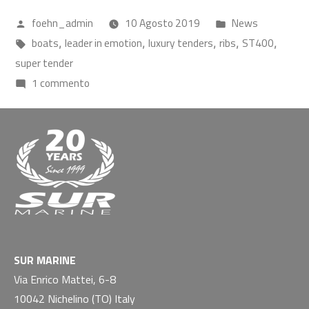
foehn_admin
10 Agosto 2019
News
boats
leader in emotion
luxury tenders
ribs
ST400
,
,
,
,
,
super tender
1 commento
SUR MARINE
Via Enrico Mattei, 6-8
10042 Nichelino (TO) Italy